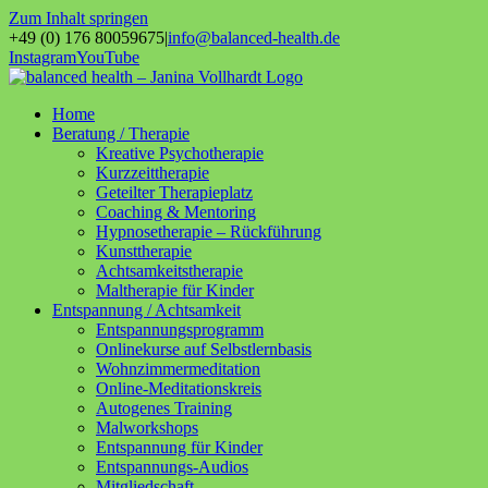
Zum Inhalt springen
+49 (0) 176 80059675
|
info@balanced-health.de
Instagram
YouTube
Home
Beratung / Therapie
Kreative Psychotherapie
Kurzzeittherapie
Geteilter Therapieplatz
Coaching & Mentoring
Hypnosetherapie – Rückführung
Kunsttherapie
Achtsamkeitstherapie
Maltherapie für Kinder
Entspannung / Achtsamkeit
Entspannungsprogramm
Onlinekurse auf Selbstlernbasis
Wohnzimmermeditation
Online-Meditationskreis
Autogenes Training
Malworkshops
Entspannung für Kinder
Entspannungs-Audios
Mitgliedschaft