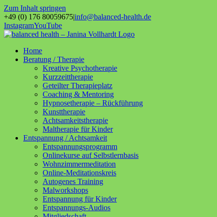
Zum Inhalt springen
+49 (0) 176 80059675
|
info@balanced-health.de
Instagram
YouTube
Home
Beratung / Therapie
Kreative Psychotherapie
Kurzzeittherapie
Geteilter Therapieplatz
Coaching & Mentoring
Hypnosetherapie – Rückführung
Kunsttherapie
Achtsamkeitstherapie
Maltherapie für Kinder
Entspannung / Achtsamkeit
Entspannungsprogramm
Onlinekurse auf Selbstlernbasis
Wohnzimmermeditation
Online-Meditationskreis
Autogenes Training
Malworkshops
Entspannung für Kinder
Entspannungs-Audios
Mitgliedschaft