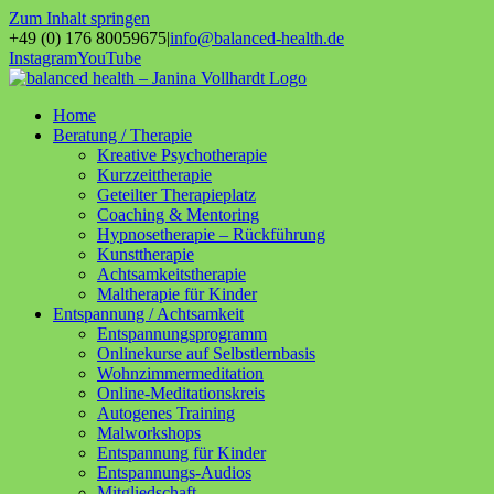
Zum Inhalt springen
+49 (0) 176 80059675
|
info@balanced-health.de
Instagram
YouTube
Home
Beratung / Therapie
Kreative Psychotherapie
Kurzzeittherapie
Geteilter Therapieplatz
Coaching & Mentoring
Hypnosetherapie – Rückführung
Kunsttherapie
Achtsamkeitstherapie
Maltherapie für Kinder
Entspannung / Achtsamkeit
Entspannungsprogramm
Onlinekurse auf Selbstlernbasis
Wohnzimmermeditation
Online-Meditationskreis
Autogenes Training
Malworkshops
Entspannung für Kinder
Entspannungs-Audios
Mitgliedschaft