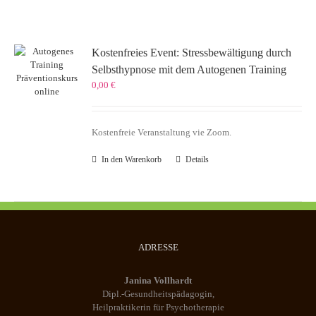
Kostenfreies Event: Stressbewältigung durch
Selbsthypnose mit dem Autogenen Training
0,00
€
Kostenfreie Veranstaltung vie Zoom.
In den Warenkorb
Details
ADRESSE
Janina Vollhardt
Dipl.-Gesundheitspädagogin,
Heilpraktikerin für Psychotherapie