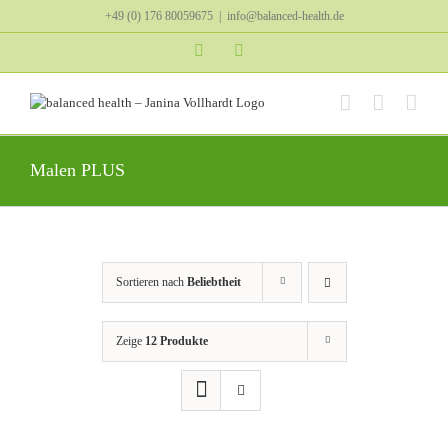
Zum
+49 (0) 176 80059675
|
info@balanced-health.de
Inhalt
springen
Instagram
YouTube
Malen PLUS
Sortieren nach
Beliebtheit
Zeige
12 Produkte