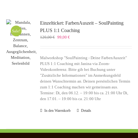
Einzelticket: FarbenAuszeit – SoulPainting
PLUS 1:1 Coaching
Sale!
Ursprünglicher
Aktueller
120,00
€
99,00
€
Preis
Preis
war:
ist:
120,00 €
99,00 €.
Malworkshop "SoulPainting - Deine FarbenAuszeit"
PLUS 1:1 Coaching mit Janina via Zoom-
Videokonferenz. Bitte gib bei Buchung unter
"Zusätzliche Informationen" im Anmerkungsfeld
deinen Wunschtermin an. Deinen persönlichen Termin
zum 1:1 Coaching machen wir gemeinsam aus.
Termine: Di, den 06.12. – 19:00 bis ca. 21:00 Uhr Di,
den 17.01. – 19:00 bis ca. 21:00 Uhr
In den Warenkorb
Details