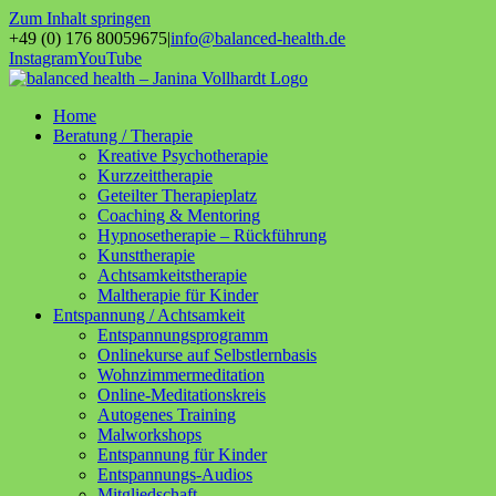
Zum Inhalt springen
+49 (0) 176 80059675
|
info@balanced-health.de
Instagram
YouTube
Home
Beratung / Therapie
Kreative Psychotherapie
Kurzzeittherapie
Geteilter Therapieplatz
Coaching & Mentoring
Hypnosetherapie – Rückführung
Kunsttherapie
Achtsamkeitstherapie
Maltherapie für Kinder
Entspannung / Achtsamkeit
Entspannungsprogramm
Onlinekurse auf Selbstlernbasis
Wohnzimmermeditation
Online-Meditationskreis
Autogenes Training
Malworkshops
Entspannung für Kinder
Entspannungs-Audios
Mitgliedschaft