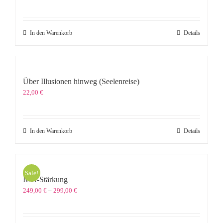
Preis
Preis
war:
ist:
44,00 €
22,00 €.
In den Warenkorb
Details
Über Illusionen hinweg (Seelenreise)
22,00
€
In den Warenkorb
Details
Sale!
ICH-Stärkung
Preisspanne:
249,00
€
–
299,00
€
249,00 €
bis
299,00 €