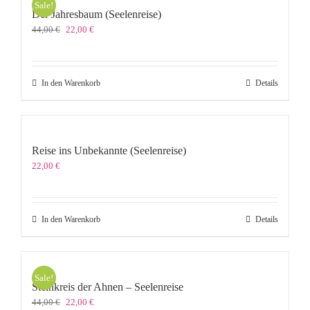
Sale!
Der Jahresbaum (Seelenreise)
Ursprünglicher
Aktueller
44,00
€
22,00
€
Preis
Preis
war:
ist:
44,00 €
22,00 €.
In den Warenkorb
Details
Reise ins Unbekannte (Seelenreise)
22,00
€
In den Warenkorb
Details
Sale!
Steinkreis der Ahnen – Seelenreise
Ursprünglicher
Aktueller
44,00
€
22,00
€