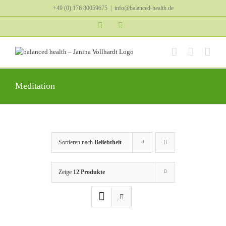
Zum
+49 (0) 176 80059675
|
info@balanced-health.de
Inhalt
springen
Instagram
YouTube
Meditation
Sortieren nach
Beliebtheit
Zeige
12 Produkte