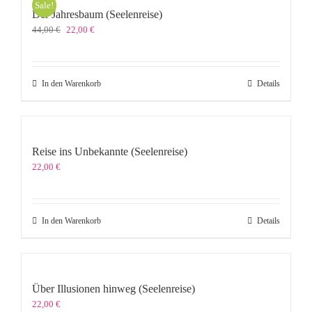
Sale!
Der Jahresbaum (Seelenreise)
Ursprünglicher
Aktueller
44,00
€
22,00
€
Preis
Preis
war:
ist:
44,00 €
22,00 €.
In den Warenkorb
Details
Reise ins Unbekannte (Seelenreise)
22,00
€
In den Warenkorb
Details
Über Illusionen hinweg (Seelenreise)
22,00
€