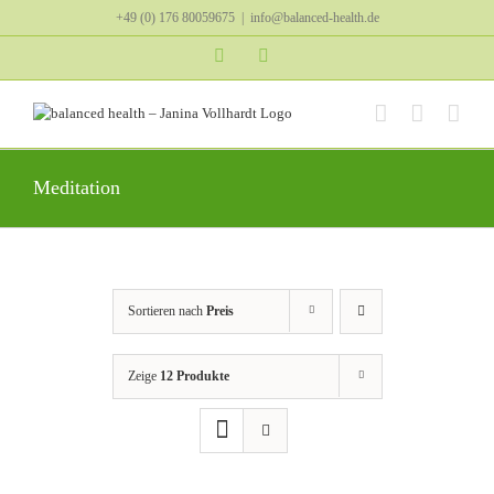
Zum
+49 (0) 176 80059675
|
info@balanced-health.de
Inhalt
springen
Instagram
YouTube
Meditation
Sortieren nach
Preis
Zeige
12 Produkte