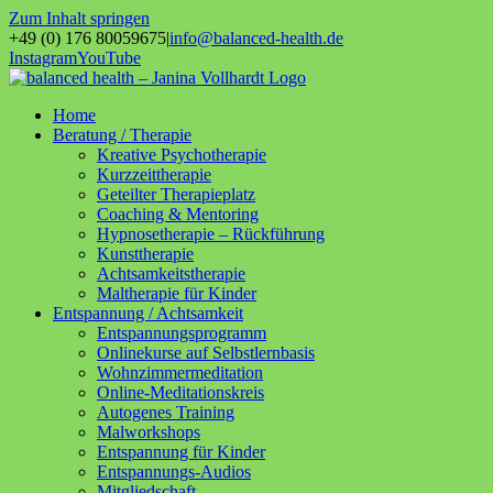
Zum Inhalt springen
+49 (0) 176 80059675
|
info@balanced-health.de
Instagram
YouTube
Home
Beratung / Therapie
Kreative Psychotherapie
Kurzzeittherapie
Geteilter Therapieplatz
Coaching & Mentoring
Hypnosetherapie – Rückführung
Kunsttherapie
Achtsamkeitstherapie
Maltherapie für Kinder
Entspannung / Achtsamkeit
Entspannungsprogramm
Onlinekurse auf Selbstlernbasis
Wohnzimmermeditation
Online-Meditationskreis
Autogenes Training
Malworkshops
Entspannung für Kinder
Entspannungs-Audios
Mitgliedschaft