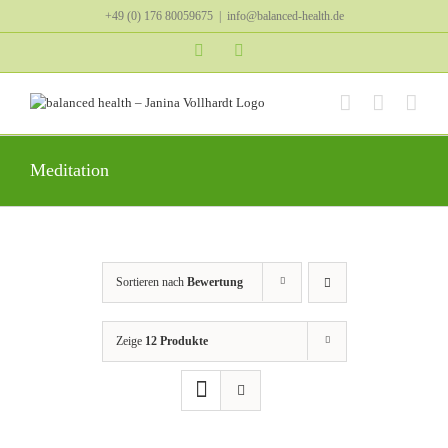
Zum
+49 (0) 176 80059675
|
info@balanced-health.de
Inhalt
springen
Instagram
YouTube
Meditation
Sortieren nach
Bewertung
Zeige
12 Produkte