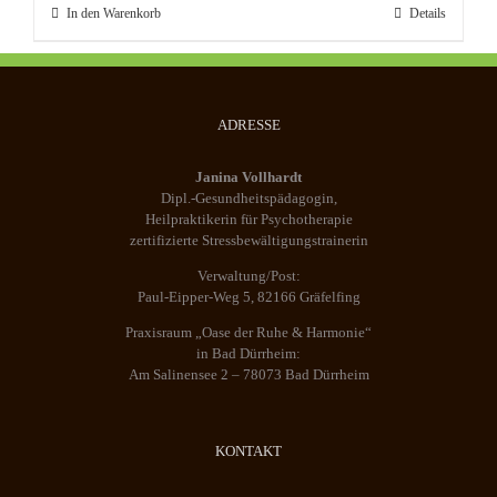
In den Warenkorb
Details
ADRESSE
Janina Vollhardt
Dipl.-Gesundheitspädagogin,
Heilpraktikerin für Psychotherapie
zertifizierte Stressbewältigungstrainerin
Verwaltung/Post:
Paul-Eipper-Weg 5, 82166 Gräfelfing
Praxisraum „Oase der Ruhe & Harmonie“
in Bad Dürrheim:
Am Salinensee 2 – 78073 Bad Dürrheim
KONTAKT