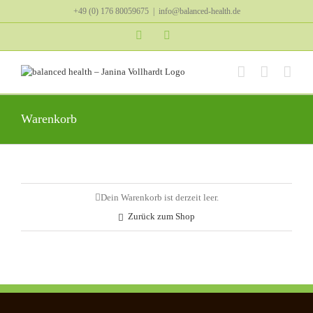
Zum
+49 (0) 176 80059675
|
info@balanced-health.de
Inhalt
springen
Instagram
YouTube
Warenkorb
Dein Warenkorb ist derzeit leer.
Zurück zum Shop