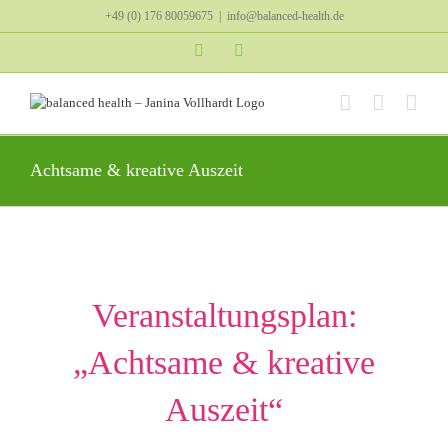
Zum
+49 (0) 176 80059675
|
info@balanced-health.de
Inhalt
springen
Instagram
YouTube
Achtsame & kreative Auszeit
Veranstaltungsplan:
„Achtsame & kreative
Auszeit“