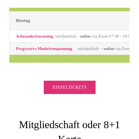
Montag
Achtsamkeitstraining
wöchentlich –
online
via Zoom 17:30 – 18:00 Uh
Progressive Muskelentspannung
wöchentlich –
online
via Zoom 18:
EINZELTICKETS
Mitgliedschaft oder 8+1