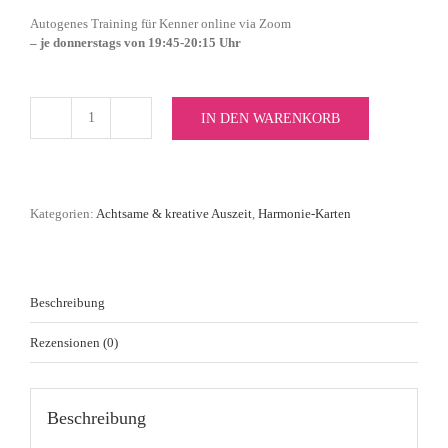
Autogenes Training für Kenner online via Zoom
– je donnerstags von 19:45-20:15 Uhr
IN DEN WARENKORB
Einzelticket
Autogenes
Training
für
Kenner
Kategorien:
Achtsame & kreative Auszeit
,
Harmonie-Karten
Donnerstag-
Abend
19:45-
20:15
Uhr
Beschreibung
Menge
Rezensionen (0)
Beschreibung