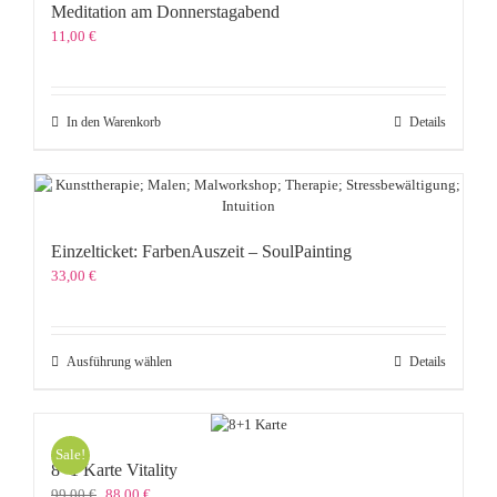
Meditation am Donnerstagabend
11,00
€
In den Warenkorb
Details
Einzelticket: FarbenAuszeit – SoulPainting
33,00
€
Dieses
Ausführung wählen
Details
Produkt
weist
mehrere
Varianten
Sale!
auf.
8+1 Karte Vitality
Die
Ursprünglicher
Aktueller
99,00
€
88,00
€