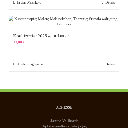
In den Warenkorb
Details
Krafttierreise 2026 – im Januar
33,00
€
Dieses
Ausführung wählen
Details
Produkt
weist
mehrere
Varianten
auf.
Die
Optionen
ADRESSE
können
auf
der
Janina Vollhardt
Produktseite
Dipl.-Gesundheitspädagogin,