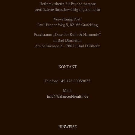
gewählt
Heilpraktikerin für Psychotherapie
werden
zertifizierte Stressbewältigungstrainerin
Verwaltung/Post:
Paul-Eipper-Weg 5, 82166 Gräfelfing
Praxisraum „Oase der Ruhe & Harmonie“
in Bad Dürrheim:
Am Salinensee 2 – 78073 Bad Dürrheim
KONTAKT
Telefon: +49 176 80059675
Mail:
info@balanced-health.de
HINWEISE