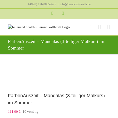
Zum
+49 (0) 176 80059675
|
info@balanced-health.de
Inhalt
springen
Instagram
YouTube
FarbenAuszeit – Mandalas (3-teiliger Malkurs) im
Sommer
FarbenAuszeit – Mandalas (3-teiliger Malkurs)
im Sommer
111,00
€
10 vorrätig