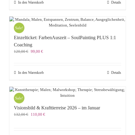
In den Warenkorb
Details
Sale!
Einzelticket: FarbenAuszeit – SoulPainting PLUS 1:1
Coaching
Ursprünglicher
Aktueller
120,00
€
99,00
€
Preis
Preis
war:
ist:
120,00 €
99,00 €.
In den Warenkorb
Details
Sale!
Visionsbild & Krafttierreise 2026 – im Januar
Ursprünglicher
Aktueller
132,00
€
110,00
€
Preis
Preis
war:
ist:
132,00 €
110,00 €.