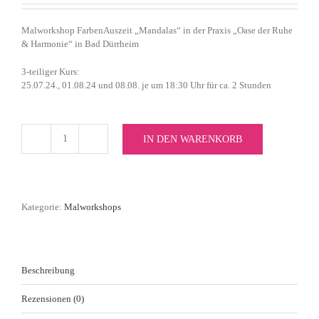
Malworkshop FarbenAuszeit „Mandalas“ in der Praxis „Oase der Ruhe
& Harmonie“ in Bad Dürrheim
3-teiliger Kurs:
25.07.24., 01.08.24 und 08.08. je um 18:30 Uhr für ca. 2 Stunden
IN DEN WARENKORB
FarbenAuszeit
-
Mandalas
(3-
teiliger
Kategorie:
Malworkshops
Malkurs)
im
Sommer
Menge
Beschreibung
Rezensionen (0)