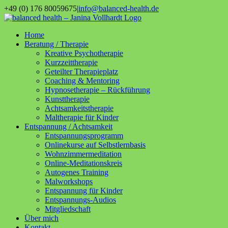
Zum
+49 (0) 176 80059675
|
info@balanced-health.de
Inhalt
Instagram
YouTube
springen
Home
Beratung / Therapie
Kreative Psychotherapie
Kurzzeittherapie
Geteilter Therapieplatz
Coaching & Mentoring
Hypnosetherapie – Rückführung
Kunsttherapie
Achtsamkeitstherapie
Maltherapie für Kinder
Entspannung / Achtsamkeit
Entspannungsprogramm
Onlinekurse auf Selbstlernbasis
Wohnzimmermeditation
Online-Meditationskreis
Autogenes Training
Malworkshops
Entspannung für Kinder
Entspannungs-Audios
Mitgliedschaft
Über mich
Kontakt