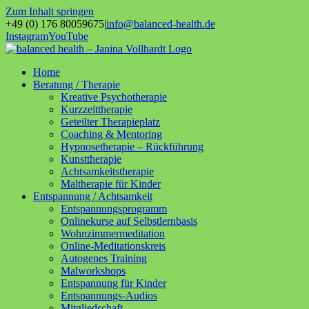
Zum Inhalt springen
+49 (0) 176 80059675
|
info@balanced-health.de
Instagram
YouTube
Home
Beratung / Therapie
Kreative Psychotherapie
Kurzzeittherapie
Geteilter Therapieplatz
Coaching & Mentoring
Hypnosetherapie – Rückführung
Kunsttherapie
Achtsamkeitstherapie
Maltherapie für Kinder
Entspannung / Achtsamkeit
Entspannungsprogramm
Onlinekurse auf Selbstlernbasis
Wohnzimmermeditation
Online-Meditationskreis
Autogenes Training
Malworkshops
Entspannung für Kinder
Entspannungs-Audios
Mitgliedschaft