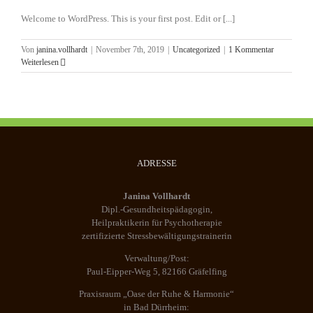
Welcome to WordPress. This is your first post. Edit or [...]
Von
janina.vollhardt
|
November 7th, 2019
|
Uncategorized
|
1 Kommentar
Weiterlesen
ADRESSE
Janina Vollhardt
Dipl.-Gesundheitspädagogin,
Heilpraktikerin für Psychotherapie
zertifizierte Stressbewältigungstrainerin
Verwaltung/Post:
Paul-Eipper-Weg 5, 82166 Gräfelfing
Praxisraum „Oase der Ruhe & Harmonie“
in Bad Dürrheim: