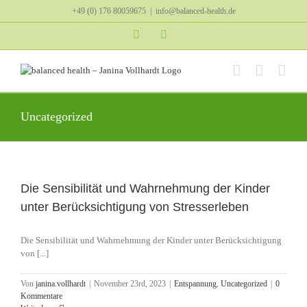
Zum
+49 (0) 176 80059675
|
info@balanced-health.de
Inhalt
springen
Instagram
YouTube
Uncategorized
Die Sensibilität und Wahrnehmung der Kinder
unter Berücksichtigung von Stresserleben
Die Sensibilität und Wahrnehmung der Kinder unter Berücksichtigung
von [...]
Von
janina.vollhardt
|
November 23rd, 2023
|
Entspannung
,
Uncategorized
|
0
Kommentare