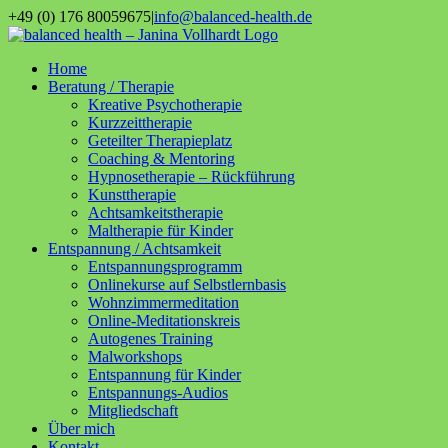
Zum
+49 (0) 176 80059675
|
info@balanced-health.de
Inhalt
Instagram
YouTube
springen
Home
Beratung / Therapie
Kreative Psychotherapie
Kurzzeittherapie
Geteilter Therapieplatz
Coaching & Mentoring
Hypnosetherapie – Rückführung
Kunsttherapie
Achtsamkeitstherapie
Maltherapie für Kinder
Entspannung / Achtsamkeit
Entspannungsprogramm
Onlinekurse auf Selbstlernbasis
Wohnzimmermeditation
Online-Meditationskreis
Autogenes Training
Malworkshops
Entspannung für Kinder
Entspannungs-Audios
Mitgliedschaft
Über mich
Kontakt