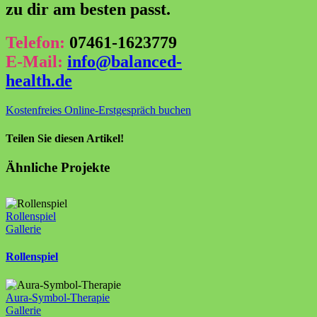
zu dir am besten passt.
Telefon:
07461-1623779
E-Mail:
info@balanced-
health.de
Kostenfreies Online-Erstgespräch buchen
Teilen Sie diesen Artikel!
Facebook
X
Reddit
LinkedIn
WhatsApp
Tumblr
Pinterest
Vk
E-
Ähnliche Projekte
Mail
Rollenspiel
Gallerie
Rollenspiel
Aura-Symbol-Therapie
Gallerie