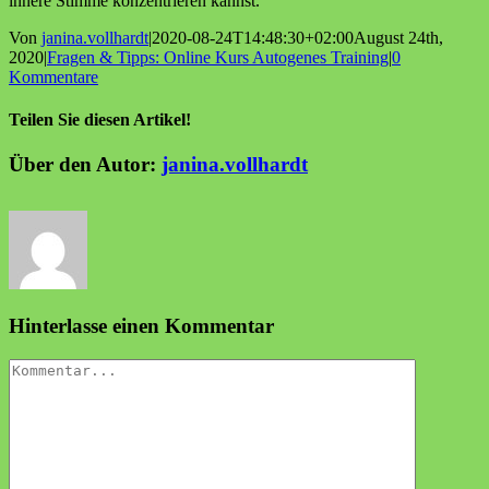
innere Stimme konzentrieren kannst.
Von
janina.vollhardt
|
2020-08-24T14:48:30+02:00
August 24th,
2020
|
Fragen & Tipps: Online Kurs Autogenes Training
|
0
Kommentare
Teilen Sie diesen Artikel!
Facebook
X
Reddit
LinkedIn
WhatsApp
Tumblr
Pinterest
Vk
E-
Über den Autor:
janina.vollhardt
Mail
Hinterlasse einen Kommentar
Kommentar