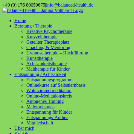
Zum
+49 (0) 176 80059675
|
info@balanced-health.de
Inhalt
Instagram
YouTube
springen
Home
Beratung / Therapie
Kreative Psychotherapie
Kurzzeittherapie
Geteilter Therapieplatz
Coaching & Mentoring
Hypnosetherapie – Rückführung
Kunsttherapie
Achtsamkeitstherapie
Maltherapie für Kinder
Entspannung / Achtsamkeit
Entspannungsprogramm
Onlinekurse auf Selbstlernbasis
Wohnzimmermeditation
Online-Meditationskreis
Autogenes Training
Malworkshops
Entspannung für Kinder
Entspannungs-Audios
Mitgliedschaft
Über mich
Kontakt