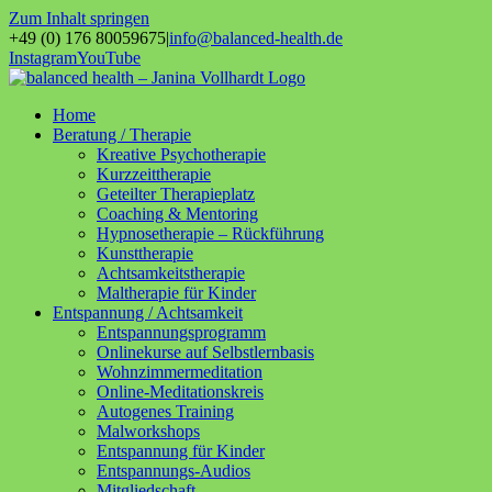
Zum Inhalt springen
+49 (0) 176 80059675
|
info@balanced-health.de
Instagram
YouTube
Home
Beratung / Therapie
Kreative Psychotherapie
Kurzzeittherapie
Geteilter Therapieplatz
Coaching & Mentoring
Hypnosetherapie – Rückführung
Kunsttherapie
Achtsamkeitstherapie
Maltherapie für Kinder
Entspannung / Achtsamkeit
Entspannungsprogramm
Onlinekurse auf Selbstlernbasis
Wohnzimmermeditation
Online-Meditationskreis
Autogenes Training
Malworkshops
Entspannung für Kinder
Entspannungs-Audios
Mitgliedschaft