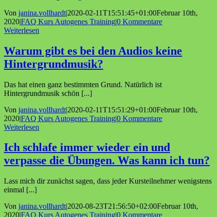
Von
janina.vollhardt
|
2020-02-11T15:51:45+01:00
Februar 10th,
2020
|
FAQ Kurs Autogenes Training
|
0 Kommentare
Weiterlesen
Warum gibt es bei den Audios keine
Hintergrundmusik?
Das hat einen ganz bestimmten Grund. Natürlich ist
Hintergrundmusik schön [...]
Von
janina.vollhardt
|
2020-02-11T15:51:29+01:00
Februar 10th,
2020
|
FAQ Kurs Autogenes Training
|
0 Kommentare
Weiterlesen
Ich schlafe immer wieder ein und
verpasse die Übungen. Was kann ich tun?
Lass mich dir zunächst sagen, dass jeder Kursteilnehmer wenigstens
einmal [...]
Von
janina.vollhardt
|
2020-08-23T21:56:50+02:00
Februar 10th,
2020
|
FAQ Kurs Autogenes Training
|
0 Kommentare